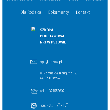
Dla Rodzica
Dokumenty
Kontakt
SZKOŁA
PODSTAWOWA
NR1 W PSZOWIE
sp1@pszow.pl
ul.Romualda Traugutta 12,
44-370 Pszów
tel.:
324558602
pn. - pt.:
7
30
- 15
30