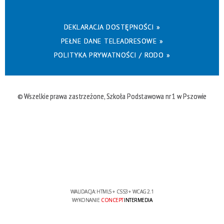
DEKLARACJA DOSTĘPNOŚCI »
PEŁNE DANE TELEADRESOWE »
POLITYKA PRYWATNOŚCI / RODO »
© Wszelkie prawa zastrzeżone, Szkoła Podstawowa nr 1 w Pszowie
WALIDACJA:
HTML5
+
CSS3
+
WCAG 2.1
WYKONANIE
CONCEPT
INTERMEDIA