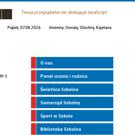
Twoja przeglądarka nie obsługuje JavaScript
Piątek, 07.08.2026
Imieniny:
Donaty, Olechny, Kajetana
O nas
e z
Panel ucznia i rodzica
h
Świetlica Szkolna
Samorząd Szkolny
Sport w Szkole
Biblioteka Szkolna