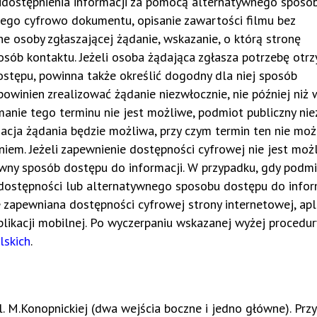
 udostępnienia informacji za pomocą alternatywnego sposo
nego cyfrowo dokumentu, opisanie zawartości filmu bez
ne osoby zgłaszającej żądanie, wskazanie, o którą stronę
osób kontaktu. Jeżeli osoba żądająca zgłasza potrzebę otr
stępu, powinna także określić dogodny dla niej sposób
powinien zrealizować żądanie niezwłocznie, nie później niż 
ymanie tego terminu nie jest możliwe, podmiot publiczny ni
zacja żądania będzie możliwa, przy czym termin ten nie moż
niem. Jeżeli zapewnienie dostępności cyfrowej nie jest moż
ny sposób dostępu do informacji. W przypadku, gdy podm
 dostępności lub alternatywnego sposobu dostępu do inform
zapewniana dostępności cyfrowej strony internetowej, apli
plikacji mobilnej. Po wyczerpaniu wskazanej wyżej procedu
lskich
.
. M.Konopnickiej (dwa wejścia boczne i jedno główne). Przy