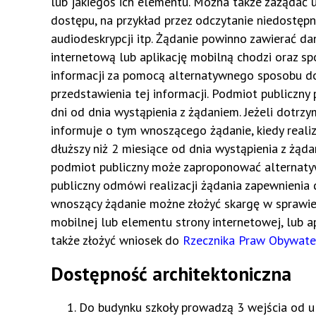
lub jakiegoś ich elementu. Można także zażądać
dostępu, na przykład przez odczytanie niedostęp
audiodeskrypcji itp. Żądanie powinno zawierać da
internetową lub aplikację mobilną chodzi oraz sp
informacji za pomocą alternatywnego sposobu do
przedstawienia tej informacji. Podmiot publiczny 
dni od dnia wystąpienia z żądaniem. Jeżeli dotrz
informuje o tym wnoszącego żądanie, kiedy reali
dłuższy niż 2 miesiące od dnia wystąpienia z żąda
podmiot publiczny może zaproponować alternatyw
publiczny odmówi realizacji żądania zapewnienia
wnoszący żądanie możne złożyć skargę w sprawie 
mobilnej lub elementu strony internetowej, lub a
także złożyć wniosek do
Rzecznika Praw Obywate
Dostępność architektoniczna
Do budynku szkoły prowadzą 3 wejścia od ul