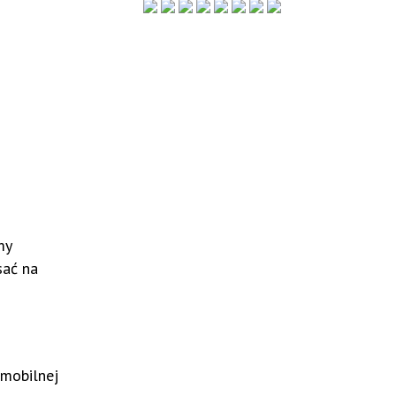
my
sać na
 mobilnej