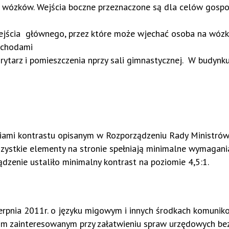
a wózków. Wejścia boczne przeznaczone są dla celów gosp
wejścia głównego, przez które może wjechać osoba na wózk
 schodami
rytarz i pomieszczenia nprzy sali gimnastycznej. W budynk
niami kontrastu opisanym w Rozporządzeniu Rady Ministró
szystkie elementy na stronie spełniają minimalne wymagani
ądzenie ustaliło minimalny kontrast na poziomie 4,5:1.
ierpnia 2011r. o języku migowym i innych środkach komunik
kim zainteresowanym przy załatwieniu spraw urzędowych be