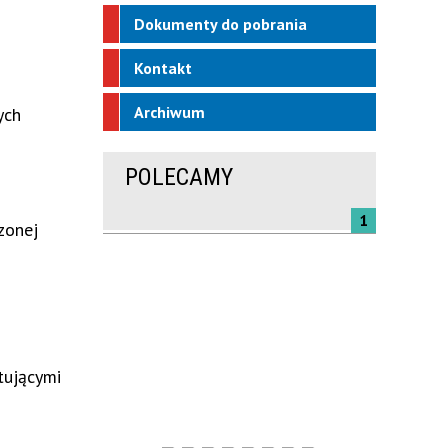
Dokumenty do pobrania
Kontakt
Archiwum
ych
POLECAMY
1
zonej
tującymi