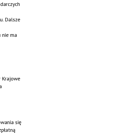
odarczych
u. Dalsze
u nie ma
w Krajowe
a
owania się
zpłatną