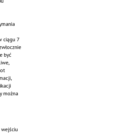
bu
zymania
w ciągu 7
ezwłocznie
e być
liwe,
iot
acji,
kacji
ry można
 wejściu