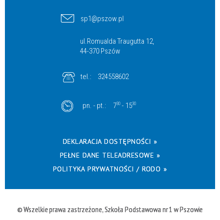
sp1@pszow.pl
ul.Romualda Traugutta 12,
44-370 Pszów
tel.:
324558602
pn. - pt.:
7
30
- 15
30
DEKLARACJA DOSTĘPNOŚCI »
PEŁNE DANE TELEADRESOWE »
POLITYKA PRYWATNOŚCI / RODO »
© Wszelkie prawa zastrzeżone, Szkoła Podstawowa nr 1 w Pszowie