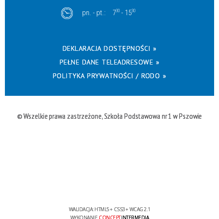
pn. - pt.:
7
30
- 15
30
DEKLARACJA DOSTĘPNOŚCI »
PEŁNE DANE TELEADRESOWE »
POLITYKA PRYWATNOŚCI / RODO »
© Wszelkie prawa zastrzeżone, Szkoła Podstawowa nr 1 w Pszowie
WALIDACJA:
HTML5
+
CSS3
+
WCAG 2.1
WYKONANIE
CONCEPT
INTERMEDIA