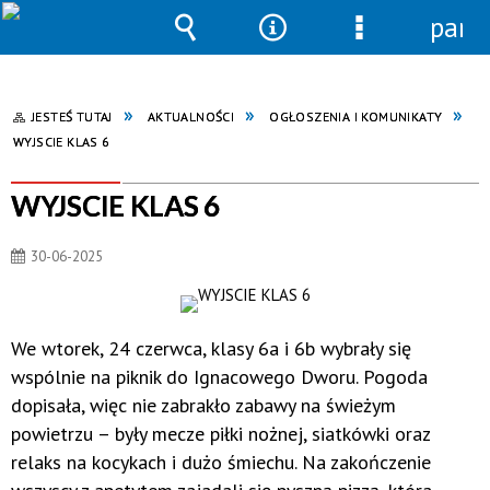
pane
Wyszukiwarka
Narzędzia
Menu
szczegółowe
JESTEŚ TUTAJ
AKTUALNOŚCI
OGŁOSZENIA I KOMUNIKATY
WYJSCIE KLAS 6
WYJSCIE KLAS 6
30-06-2025
We wtorek, 24 czerwca, klasy 6a i 6b wybrały się
wspólnie na piknik do Ignacowego Dworu. Pogoda
dopisała, więc nie zabrakło zabawy na świeżym
powietrzu – były mecze piłki nożnej, siatkówki oraz
relaks na kocykach i dużo śmiechu. Na zakończenie