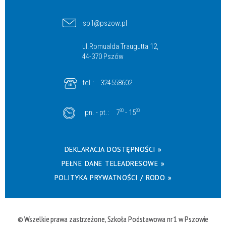
sp1@pszow.pl
ul.Romualda Traugutta 12,
44-370 Pszów
tel.:
324558602
pn. - pt.:
7
30
- 15
30
DEKLARACJA DOSTĘPNOŚCI »
PEŁNE DANE TELEADRESOWE »
POLITYKA PRYWATNOŚCI / RODO »
© Wszelkie prawa zastrzeżone, Szkoła Podstawowa nr 1 w Pszowie