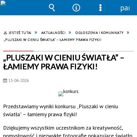
pane
Wyszukiwarka
Narzędzia
Menu
szczegółowe
JESTEŚ TUTAJ
AKTUALNOŚCI
OGŁOSZENIA I KOMUNIKATY
„PLUSZAKI W CIENIU ŚWIATŁA” – ŁAMIEMY PRAWA FIZYKI!
„PLUSZAKI W CIENIU ŚWIATŁA” –
ŁAMIEMY PRAWA FIZYKI!
15-06-2026
Przedstawiamy wyniki konkursu „Pluszaki w cieniu
światła” – łamiemy prawa fizyki!
Dziękujemy wszystkim uczestnikom za kreatywność,
pomysłowość i niezwykłe fotografie pokazujące światło