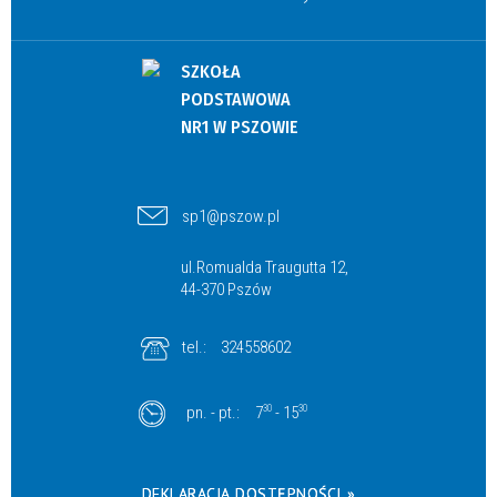
SZKOŁA
PODSTAWOWA
NR1 W PSZOWIE
sp1@pszow.pl
ul.Romualda Traugutta 12,
44-370 Pszów
tel.:
324558602
pn. - pt.:
7
30
- 15
30
DEKLARACJA DOSTĘPNOŚCI »