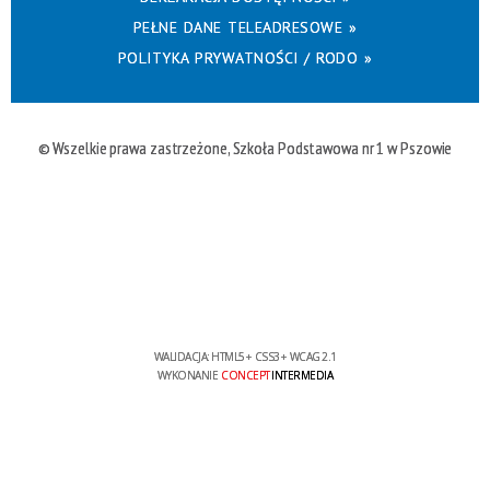
PEŁNE DANE TELEADRESOWE »
POLITYKA PRYWATNOŚCI / RODO »
© Wszelkie prawa zastrzeżone, Szkoła Podstawowa nr 1 w Pszowie
WALIDACJA:
HTML5
+
CSS3
+
WCAG 2.1
WYKONANIE
CONCEPT
INTERMEDIA