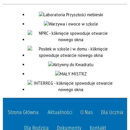
Strona Główna
Aktualności
O Nas
Dla Ucznia
Dla Rodzica
Dokumenty
Kontakt