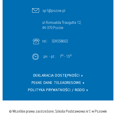
sp1@pszow.pl
ul.Romualda Traugutta 12,
44-370 Pszów
tel.:
324558602
pn. - pt.:
7
30
- 15
30
DEKLARACJA DOSTĘPNOŚCI »
PEŁNE DANE TELEADRESOWE »
POLITYKA PRYWATNOŚCI / RODO »
© Wszelkie prawa zastrzeżone, Szkoła Podstawowa nr 1 w Pszowie