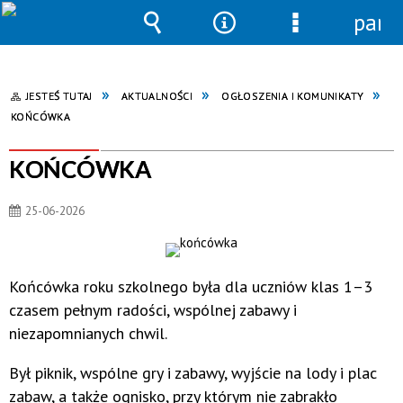
pane
Wyszukiwarka
Narzędzia
Menu
szczegółowe
JESTEŚ TUTAJ
AKTUALNOŚCI
OGŁOSZENIA I KOMUNIKATY
KOŃCÓWKA
KOŃCÓWKA
25-06-2026
Końcówka roku szkolnego była dla uczniów klas 1–3
czasem pełnym radości, wspólnej zabawy i
niezapomnianych chwil.
Był piknik, wspólne gry i zabawy, wyjście na lody i plac
zabaw, a także ognisko, przy którym nie zabrakło