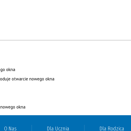
O Nas
Dla Ucznia
Dla Rodzica