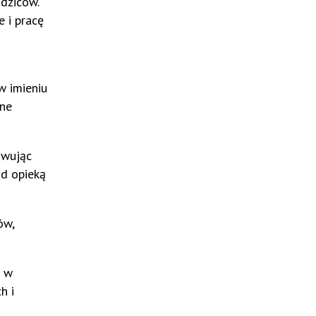
odziców.
 i pracę
w imieniu
lne
owując
od opieką
ów,
i w
h i