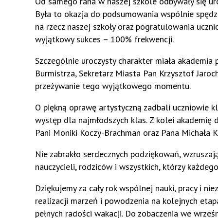
Od samego rana w naszej szkole odbywały się uro
Była to okazja do podsumowania wspólnie spędzo
na rzecz naszej szkoły oraz pogratulowania uczni
wyjątkowy sukces – 100% frekwencji.
Szczególnie uroczysty charakter miała akademia p
Burmistrza, Sekretarz Miasta Pan Krzysztof Jaro
przeżywanie tego wyjątkowego momentu.
O piękną oprawę artystyczną zadbali uczniowie k
występ dla najmłodszych klas. Z kolei akademię 
Pani Moniki Koczy-Brachman oraz Pana Michała K
Nie zabrakło serdecznych podziękowań, wzruszaj
nauczycieli, rodziców i wszystkich, którzy każde
Dziękujemy za cały rok wspólnej nauki, pracy i
realizacji marzeń i powodzenia na kolejnych etap
pełnych radości wakacji. Do zobaczenia we wrześn