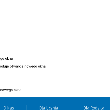
O Nas
Dla Ucznia
Dla Rodzica