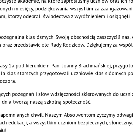
czyste akademie, na które zaprosiliśmy uczniów oraz ich r
nych miesięcy, podziękowania wszystkim za zaangażowanie
om, którzy odebrali świadectwa z wyróżnieniem i osiągnęli
ożegnalna klas ósmych. Swoją obecnością zaszczycili nas, 
ch oraz przedstawiciele Rady Rodziców. Dziękujemy za wspó
lasy 1a pod kierunkiem Pani Joanny Brachmańskiej, przygot
dla klas starszych przygotowali uczniowie klas siódmych p
oczora.
ących pożegnań i słów wdzięczności skierowanych do uczni
go dnia tworzą naszą szkolną społeczność.
 niezapomnianych chwil. Naszym Absolwentom życzymy odwag
ach edukacji, a wszystkim uczniom bezpiecznych, słonecznyc
iu!