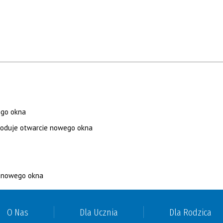
O Nas
Dla Ucznia
Dla Rodzica