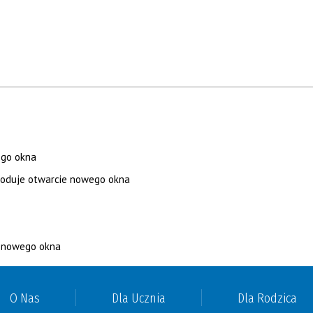
O Nas
Dla Ucznia
Dla Rodzica