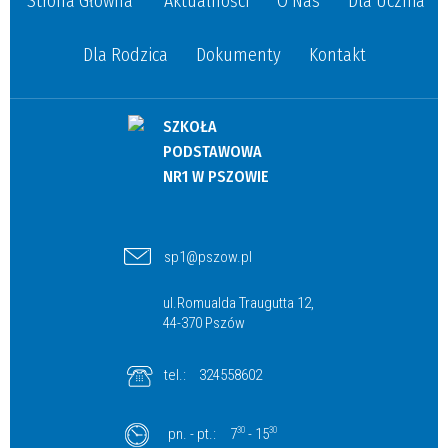
Strona Główna
Aktualności
O Nas
Dla Ucznia
Dla Rodzica
Dokumenty
Kontakt
SZKOŁA
PODSTAWOWA
NR1 W PSZOWIE
sp1@pszow.pl
ul.Romualda Traugutta 12,
44-370 Pszów
tel.:
324558602
pn. - pt.:
7
30
- 15
30