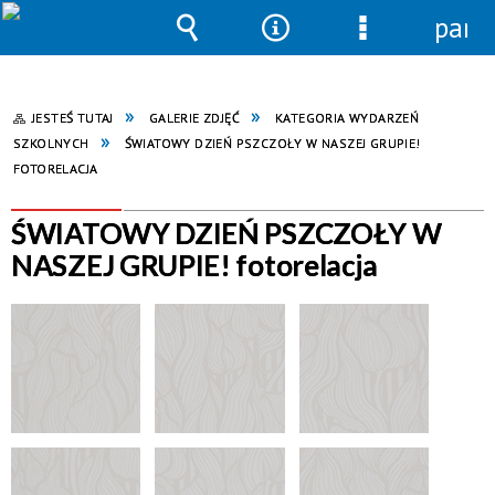
pane
Wyszukiwarka
Narzędzia
Menu
szczegółowe
JESTEŚ TUTAJ
GALERIE ZDJĘĆ
KATEGORIA WYDARZEŃ
SZKOLNYCH
ŚWIATOWY DZIEŃ PSZCZOŁY W NASZEJ GRUPIE!
FOTORELACJA
ŚWIATOWY DZIEŃ PSZCZOŁY W
NASZEJ GRUPIE! fotorelacja