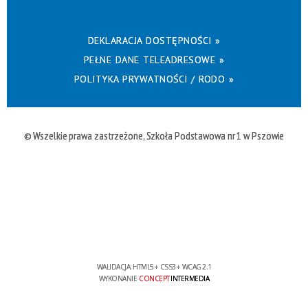
DEKLARACJA DOSTĘPNOŚCI »
PEŁNE DANE TELEADRESOWE »
POLITYKA PRYWATNOŚCI / RODO »
© Wszelkie prawa zastrzeżone, Szkoła Podstawowa nr 1 w Pszowie
WALIDACJA:
HTML5
+
CSS3
+
WCAG 2.1
WYKONANIE
CONCEPT
INTERMEDIA