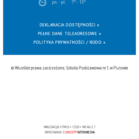
pn. - pt.:
7
30
- 15
30
DEKLARACJA DOSTĘPNOŚCI »
PEŁNE DANE TELEADRESOWE »
POLITYKA PRYWATNOŚCI / RODO »
© Wszelkie prawa zastrzeżone, Szkoła Podstawowa nr 1 w Pszowie
WALIDACJA:
HTML5
+
CSS3
+
WCAG 2.1
WYKONANIE
CONCEPT
INTERMEDIA