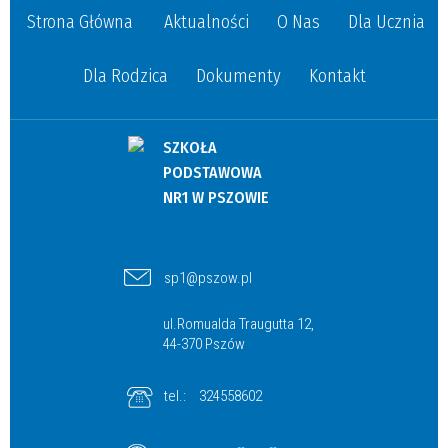
Strona Główna
Aktualności
O Nas
Dla Ucznia
Dla Rodzica
Dokumenty
Kontakt
SZKOŁA
PODSTAWOWA
NR1 W PSZOWIE
sp1@pszow.pl
ul.Romualda Traugutta 12,
44-370 Pszów
tel.:
324558602