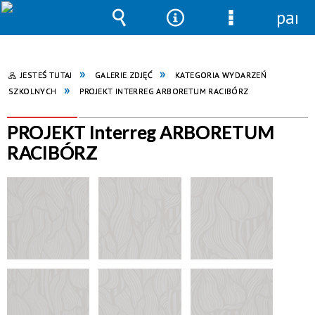
pane
Wyszukiwarka
Narzędzia
Menu
szczegółowe
JESTEŚ TUTAJ
GALERIE ZDJĘĆ
KATEGORIA WYDARZEŃ
SZKOLNYCH
PROJEKT INTERREG ARBORETUM RACIBÓRZ
PROJEKT Interreg ARBORETUM
RACIBÓRZ