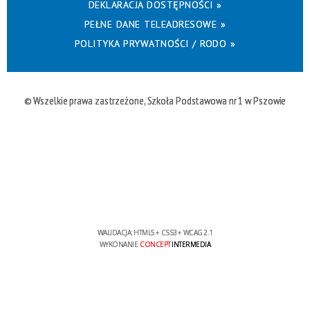
DEKLARACJA DOSTĘPNOŚCI »
PEŁNE DANE TELEADRESOWE »
POLITYKA PRYWATNOŚCI / RODO »
© Wszelkie prawa zastrzeżone, Szkoła Podstawowa nr 1 w Pszowie
WALIDACJA:
HTML5
+
CSS3
+
WCAG 2.1
WYKONANIE
CONCEPT
INTERMEDIA