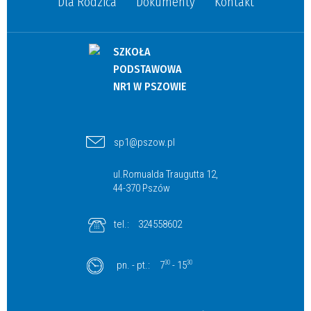
Dla Rodzica
Dokumenty
Kontakt
SZKOŁA
PODSTAWOWA
NR1 W PSZOWIE
sp1@pszow.pl
ul.Romualda Traugutta 12,
44-370 Pszów
tel.:
324558602
pn. - pt.:
7
30
- 15
30