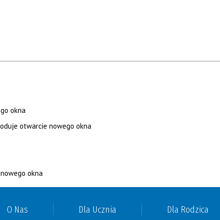
O Nas
Dla Ucznia
Dla Rodzica