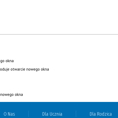
O Nas
Dla Ucznia
Dla Rodzica