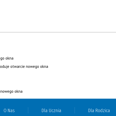
O Nas
Dla Ucznia
Dla Rodzica