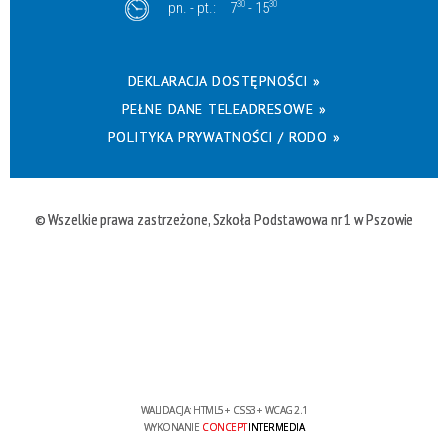
pn. - pt.:
7
30
- 15
30
DEKLARACJA DOSTĘPNOŚCI »
PEŁNE DANE TELEADRESOWE »
POLITYKA PRYWATNOŚCI / RODO »
© Wszelkie prawa zastrzeżone, Szkoła Podstawowa nr 1 w Pszowie
WALIDACJA:
HTML5
+
CSS3
+
WCAG 2.1
WYKONANIE
CONCEPT
INTERMEDIA