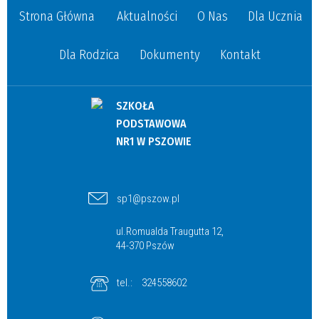
Strona Główna
Aktualności
O Nas
Dla Ucznia
Dla Rodzica
Dokumenty
Kontakt
SZKOŁA
PODSTAWOWA
NR1 W PSZOWIE
sp1@pszow.pl
ul.Romualda Traugutta 12,
44-370 Pszów
tel.:
324558602