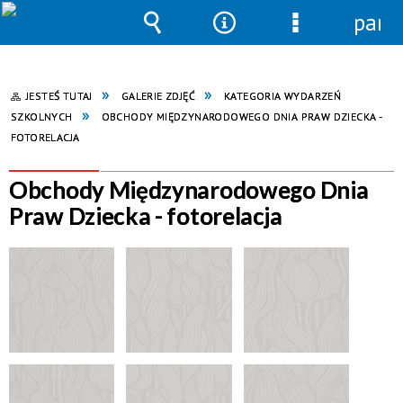
pane
Wyszukiwarka
Narzędzia
Menu
szczegółowe
JESTEŚ TUTAJ
GALERIE ZDJĘĆ
KATEGORIA WYDARZEŃ
SZKOLNYCH
OBCHODY MIĘDZYNARODOWEGO DNIA PRAW DZIECKA -
FOTORELACJA
Obchody Międzynarodowego Dnia
Praw Dziecka - fotorelacja