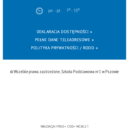
pn. - pt.:
7
30
- 15
30
DEKLARACJA DOSTĘPNOŚCI »
PEŁNE DANE TELEADRESOWE »
POLITYKA PRYWATNOŚCI / RODO »
© Wszelkie prawa zastrzeżone, Szkoła Podstawowa nr 1 w Pszowie
WALIDACJA:
HTML5
+
CSS3
+
WCAG 2.1