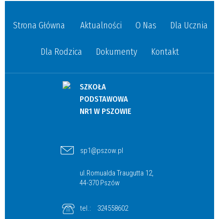
Strona Główna
Aktualności
O Nas
Dla Ucznia
Dla Rodzica
Dokumenty
Kontakt
SZKOŁA
PODSTAWOWA
NR1 W PSZOWIE
sp1@pszow.pl
ul.Romualda Traugutta 12,
44-370 Pszów
tel.:
324558602