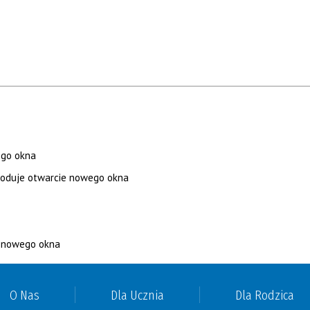
O Nas
Dla Ucznia
Dla Rodzica