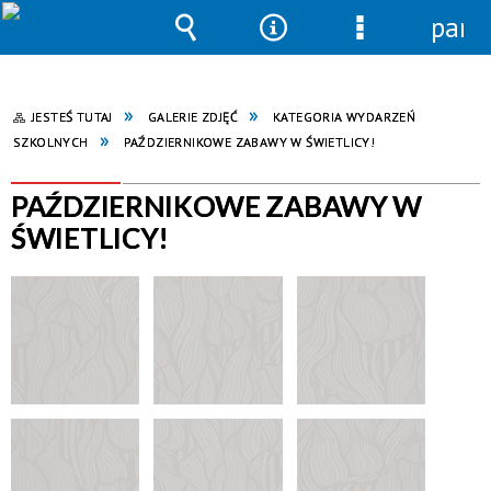
pane
Wyszukiwarka
Narzędzia
Menu
szczegółowe
JESTEŚ TUTAJ
GALERIE ZDJĘĆ
KATEGORIA WYDARZEŃ
SZKOLNYCH
PAŹDZIERNIKOWE ZABAWY W ŚWIETLICY!
PAŹDZIERNIKOWE ZABAWY W
ŚWIETLICY!