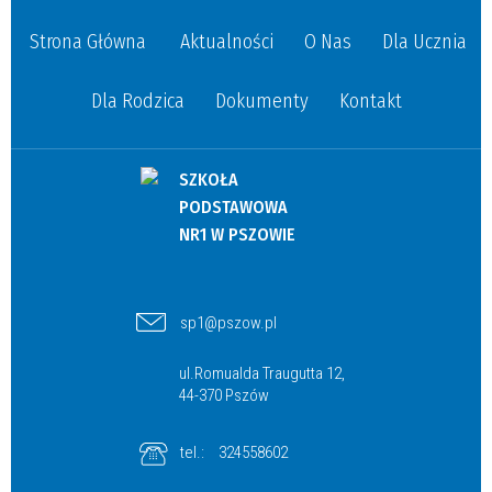
Strona Główna
Aktualności
O Nas
Dla Ucznia
Dla Rodzica
Dokumenty
Kontakt
SZKOŁA
PODSTAWOWA
NR1 W PSZOWIE
sp1@pszow.pl
ul.Romualda Traugutta 12,
44-370 Pszów
tel.:
324558602