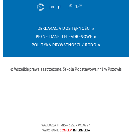
pn. - pt.:
7
30
- 15
30
DEKLARACJA DOSTĘPNOŚCI »
PEŁNE DANE TELEADRESOWE »
POLITYKA PRYWATNOŚCI / RODO »
© Wszelkie prawa zastrzeżone, Szkoła Podstawowa nr 1 w Pszowie
WALIDACJA:
HTML5
+
CSS3
+
WCAG 2.1
WYKONANIE
CONCEPT
INTERMEDIA