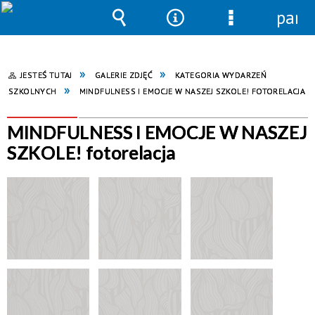
pane
Wyszukiwarka
Narzędzia
Menu
szczegółowe
JESTEŚ TUTAJ
GALERIE ZDJĘĆ
KATEGORIA WYDARZEŃ
SZKOLNYCH
MINDFULNESS I EMOCJE W NASZEJ SZKOLE! FOTORELACJA
MINDFULNESS I EMOCJE W NASZEJ
SZKOLE! fotorelacja