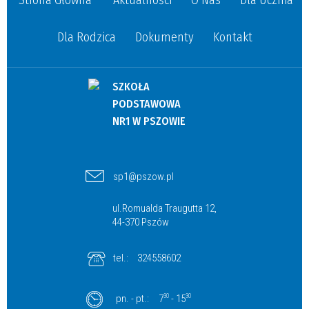
Strona Główna
Aktualności
O Nas
Dla Ucznia
Dla Rodzica
Dokumenty
Kontakt
SZKOŁA
PODSTAWOWA
NR1 W PSZOWIE
sp1@pszow.pl
ul.Romualda Traugutta 12,
44-370 Pszów
tel.:
324558602
pn. - pt.:
7
30
- 15
30