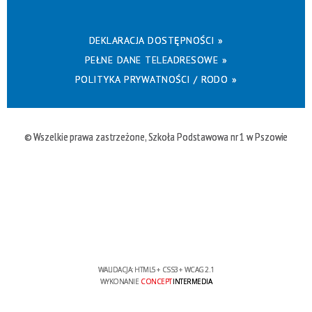
DEKLARACJA DOSTĘPNOŚCI »
PEŁNE DANE TELEADRESOWE »
POLITYKA PRYWATNOŚCI / RODO »
© Wszelkie prawa zastrzeżone, Szkoła Podstawowa nr 1 w Pszowie
WALIDACJA:
HTML5
+
CSS3
+
WCAG 2.1
WYKONANIE
CONCEPT
INTERMEDIA