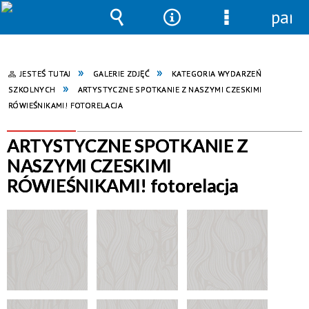
pane
Wyszukiwarka
Narzędzia
Menu
szczegółowe
JESTEŚ TUTAJ
GALERIE ZDJĘĆ
KATEGORIA WYDARZEŃ
SZKOLNYCH
ARTYSTYCZNE SPOTKANIE Z NASZYMI CZESKIMI
RÓWIEŚNIKAMI! FOTORELACJA
ARTYSTYCZNE SPOTKANIE Z
NASZYMI CZESKIMI
RÓWIEŚNIKAMI! fotorelacja