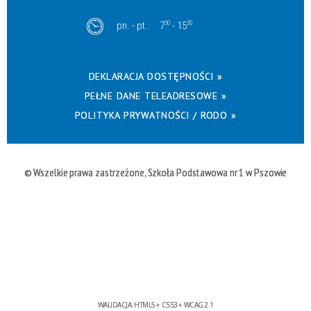
pn. - pt.:
7
30
- 15
30
DEKLARACJA DOSTĘPNOŚCI »
PEŁNE DANE TELEADRESOWE »
POLITYKA PRYWATNOŚCI / RODO »
© Wszelkie prawa zastrzeżone, Szkoła Podstawowa nr 1 w Pszowie
WALIDACJA:
HTML5
+
CSS3
+
WCAG 2.1