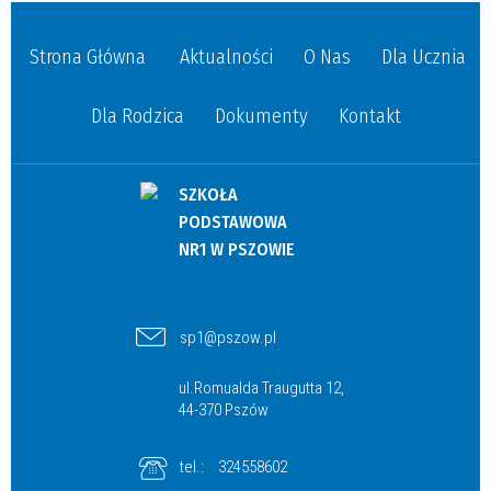
Strona Główna
Aktualności
O Nas
Dla Ucznia
Dla Rodzica
Dokumenty
Kontakt
SZKOŁA
PODSTAWOWA
NR1 W PSZOWIE
sp1@pszow.pl
ul.Romualda Traugutta 12,
44-370 Pszów
tel.:
324558602