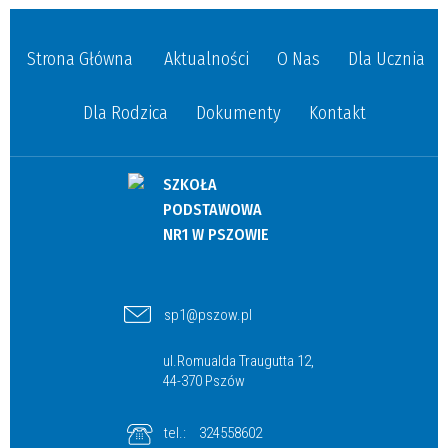
Strona Główna
Aktualności
O Nas
Dla Ucznia
Dla Rodzica
Dokumenty
Kontakt
SZKOŁA
PODSTAWOWA
NR1 W PSZOWIE
sp1@pszow.pl
ul.Romualda Traugutta 12,
44-370 Pszów
tel.:
324558602