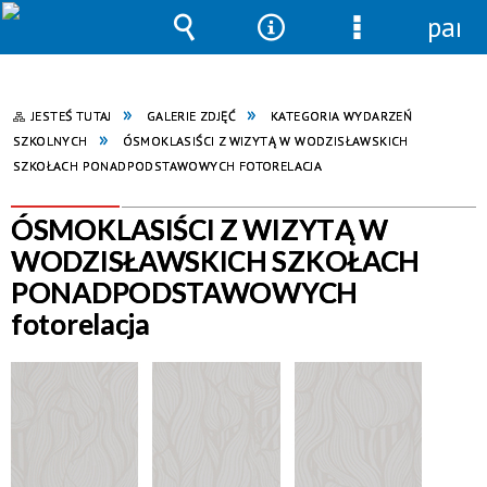
pane
Wyszukiwarka
Narzędzia
Menu
szczegółowe
JESTEŚ TUTAJ
GALERIE ZDJĘĆ
KATEGORIA WYDARZEŃ
SZKOLNYCH
ÓSMOKLASIŚCI Z WIZYTĄ W WODZISŁAWSKICH
SZKOŁACH PONADPODSTAWOWYCH FOTORELACJA
ÓSMOKLASIŚCI Z WIZYTĄ W
WODZISŁAWSKICH SZKOŁACH
PONADPODSTAWOWYCH
fotorelacja