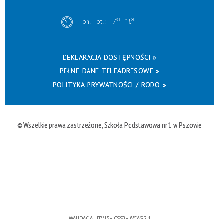
pn. - pt.:
7
30
- 15
30
DEKLARACJA DOSTĘPNOŚCI »
PEŁNE DANE TELEADRESOWE »
POLITYKA PRYWATNOŚCI / RODO »
© Wszelkie prawa zastrzeżone, Szkoła Podstawowa nr 1 w Pszowie
WALIDACJA:
HTML5
+
CSS3
+
WCAG 2.1