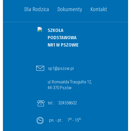
Dla Rodzica
Dokumenty
Kontakt
SZKOŁA
PODSTAWOWA
NR1 W PSZOWIE
sp1@pszow.pl
ul.Romualda Traugutta 12,
44-370 Pszów
tel.:
324558602
pn. - pt.:
7
30
- 15
30