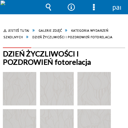
pane
Wyszukiwarka
Narzędzia
Menu
szczegółowe
JESTEŚ TUTAJ
GALERIE ZDJĘĆ
KATEGORIA WYDARZEŃ
SZKOLNYCH
DZIEŃ ŻYCZLIWOŚCI I POZDROWIEŃ FOTORELACJA
DZIEŃ ŻYCZLIWOŚCI I
POZDROWIEŃ fotorelacja