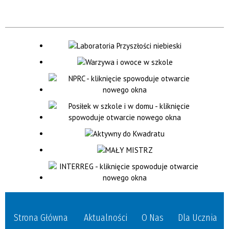
Strona Główna
Aktualności
O Nas
Dla Ucznia