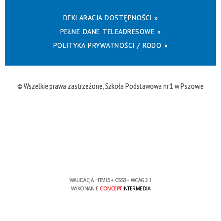
DEKLARACJA DOSTĘPNOŚCI »
PEŁNE DANE TELEADRESOWE »
POLITYKA PRYWATNOŚCI / RODO »
© Wszelkie prawa zastrzeżone, Szkoła Podstawowa nr 1 w Pszowie
WALIDACJA:
HTML5
+
CSS3
+
WCAG 2.1
WYKONANIE
CONCEPT
INTERMEDIA