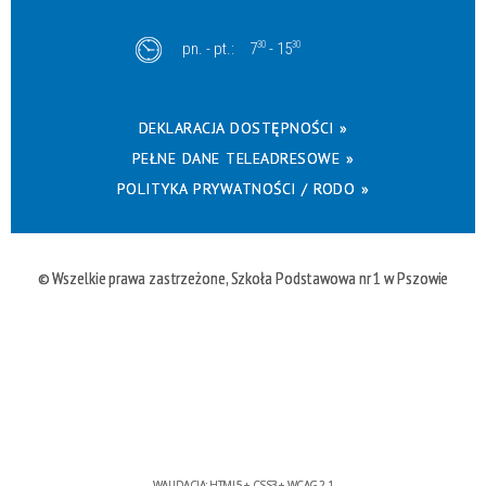
pn. - pt.:
7
30
- 15
30
DEKLARACJA DOSTĘPNOŚCI »
PEŁNE DANE TELEADRESOWE »
POLITYKA PRYWATNOŚCI / RODO »
© Wszelkie prawa zastrzeżone, Szkoła Podstawowa nr 1 w Pszowie
WALIDACJA:
HTML5
+
CSS3
+
WCAG 2.1