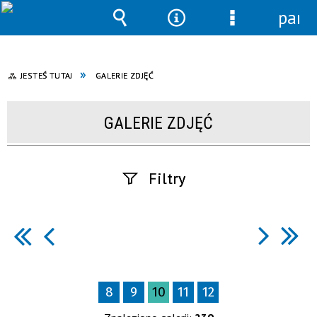
pane
Wyszukiwarka
Narzędzia
Menu
szczegółowe
JESTEŚ TUTAJ
GALERIE ZDJĘĆ
GALERIE ZDJĘĆ
Filtry
Fraza
Kategoria
8
9
10
11
12