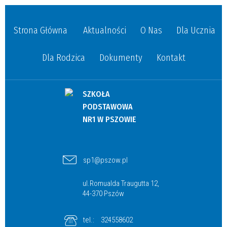
Strona Główna
Aktualności
O Nas
Dla Ucznia
Dla Rodzica
Dokumenty
Kontakt
SZKOŁA
PODSTAWOWA
NR1 W PSZOWIE
sp1@pszow.pl
ul.Romualda Traugutta 12,
44-370 Pszów
tel.:
324558602