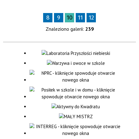
8
9
10
11
12
Znaleziono galerii:
239