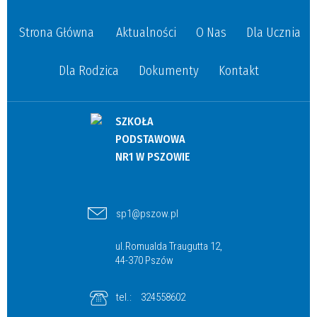
Strona Główna
Aktualności
O Nas
Dla Ucznia
Dla Rodzica
Dokumenty
Kontakt
SZKOŁA
PODSTAWOWA
NR1 W PSZOWIE
sp1@pszow.pl
ul.Romualda Traugutta 12,
44-370 Pszów
tel.:
324558602