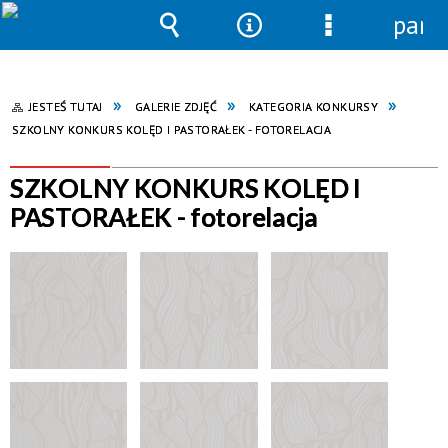
pane
Wyszukiwarka
Narzędzia
Menu
szczegółowe
JESTEŚ TUTAJ
GALERIE ZDJĘĆ
KATEGORIA KONKURSY
SZKOLNY KONKURS KOLĘD I PASTORAŁEK - FOTORELACJA
SZKOLNY KONKURS KOLĘD I
PASTORAŁEK - fotorelacja