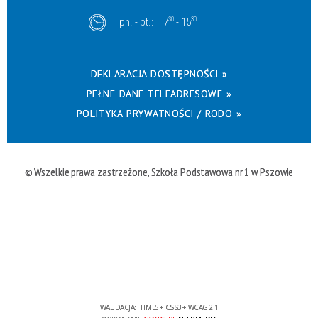
pn. - pt.:
7
30
- 15
30
DEKLARACJA DOSTĘPNOŚCI »
PEŁNE DANE TELEADRESOWE »
POLITYKA PRYWATNOŚCI / RODO »
© Wszelkie prawa zastrzeżone, Szkoła Podstawowa nr 1 w Pszowie
WALIDACJA:
HTML5
+
CSS3
+
WCAG 2.1