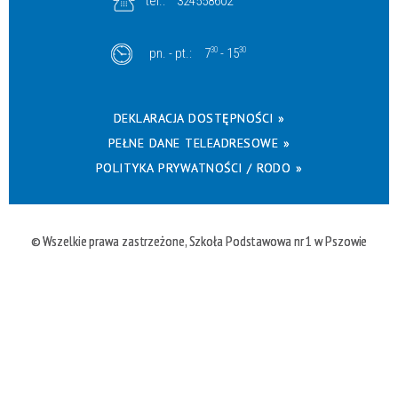
tel.:
324558602
pn. - pt.:
7
30
- 15
30
DEKLARACJA DOSTĘPNOŚCI »
PEŁNE DANE TELEADRESOWE »
POLITYKA PRYWATNOŚCI / RODO »
© Wszelkie prawa zastrzeżone, Szkoła Podstawowa nr 1 w Pszowie