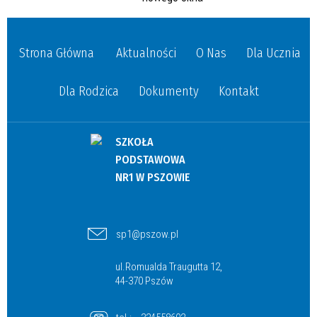
Strona Główna
Aktualności
O Nas
Dla Ucznia
Dla Rodzica
Dokumenty
Kontakt
SZKOŁA
PODSTAWOWA
NR1 W PSZOWIE
sp1@pszow.pl
ul.Romualda Traugutta 12,
44-370 Pszów