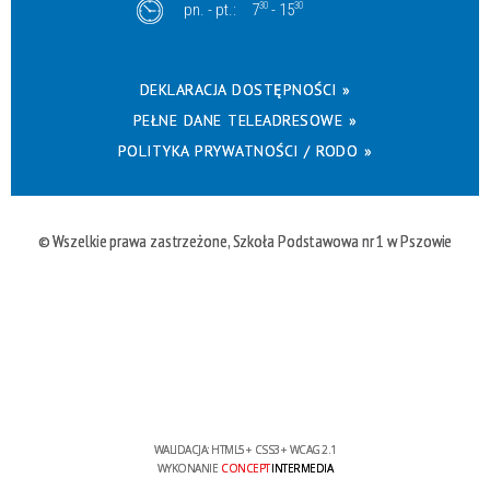
pn. - pt.:
7
30
- 15
30
DEKLARACJA DOSTĘPNOŚCI »
PEŁNE DANE TELEADRESOWE »
POLITYKA PRYWATNOŚCI / RODO »
© Wszelkie prawa zastrzeżone, Szkoła Podstawowa nr 1 w Pszowie
WALIDACJA:
HTML5
+
CSS3
+
WCAG 2.1
WYKONANIE
CONCEPT
INTERMEDIA