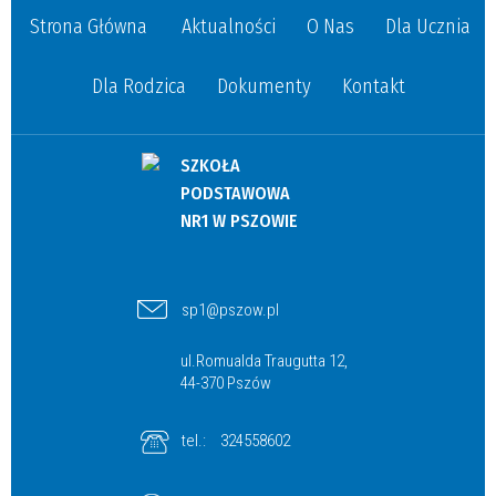
Strona Główna
Aktualności
O Nas
Dla Ucznia
Dla Rodzica
Dokumenty
Kontakt
SZKOŁA
PODSTAWOWA
NR1 W PSZOWIE
sp1@pszow.pl
ul.Romualda Traugutta 12,
44-370 Pszów
tel.:
324558602