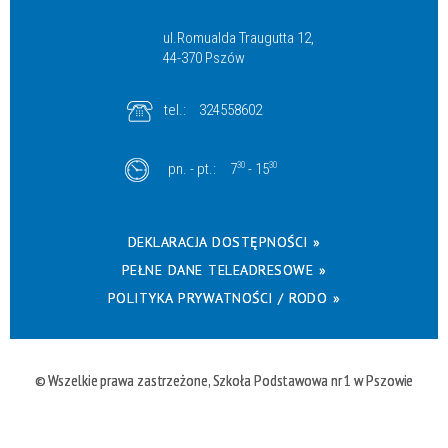
ul.Romualda Traugutta 12,
44-370 Pszów
tel.:
324558602
pn. - pt.:
7
30
- 15
30
DEKLARACJA DOSTĘPNOŚCI »
PEŁNE DANE TELEADRESOWE »
POLITYKA PRYWATNOŚCI / RODO »
© Wszelkie prawa zastrzeżone, Szkoła Podstawowa nr 1 w Pszowie