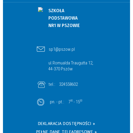
SZKOŁA
PODSTAWOWA
NR1 W PSZOWIE
sp1@pszow.pl
ul.Romualda Traugutta 12,
44-370 Pszów
tel.:
324558602
pn. - pt.:
7
30
- 15
30
DEKLARACJA DOSTĘPNOŚCI »
PEŁNE DANE TELEADRESOWE »