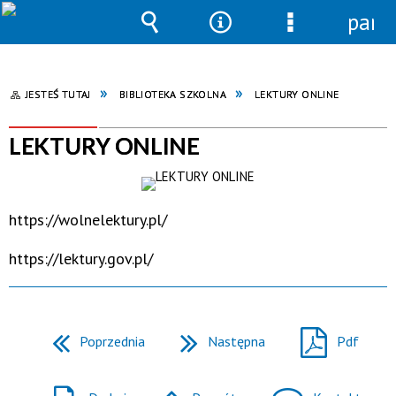
pane
Wyszukiwarka
Narzędzia
Menu
szczegółowe
JESTEŚ TUTAJ
BIBLIOTEKA SZKOLNA
LEKTURY ONLINE
LEKTURY ONLINE
https://wolnelektury.pl/
https://lektury.gov.pl/
Poprzednia
Następna
Pdf