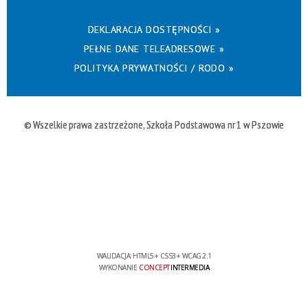
DEKLARACJA DOSTĘPNOŚCI »
PEŁNE DANE TELEADRESOWE »
POLITYKA PRYWATNOŚCI / RODO »
© Wszelkie prawa zastrzeżone, Szkoła Podstawowa nr 1 w Pszowie
WALIDACJA:
HTML5
+
CSS3
+
WCAG 2.1
WYKONANIE
CONCEPT
INTERMEDIA