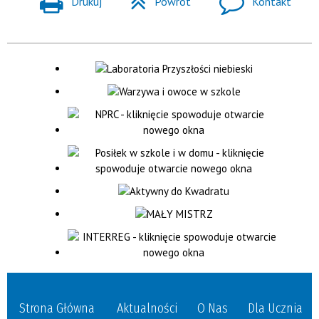
Drukuj
Powrót
Kontakt
Strona Główna
Aktualności
O Nas
Dla Ucznia