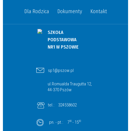
Dla Rodzica
Dokumenty
Kontakt
SZKOŁA
PODSTAWOWA
NR1 W PSZOWIE
sp1@pszow.pl
ul.Romualda Traugutta 12,
44-370 Pszów
tel.:
324558602
pn. - pt.:
7
30
- 15
30