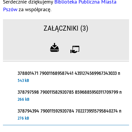
Serdecznie dziękujemy
Biblioteka Publiczna Miasta
Pszów
za współpracę.
ZAŁĄCZNIKI (3)
378801471 790011689587441 4351274569967343033 n
543 kB
378797598 790011582920785 8596885950311709799 n
266 kB
378794394 790011592920784 7022739515795840274 n
276 kB