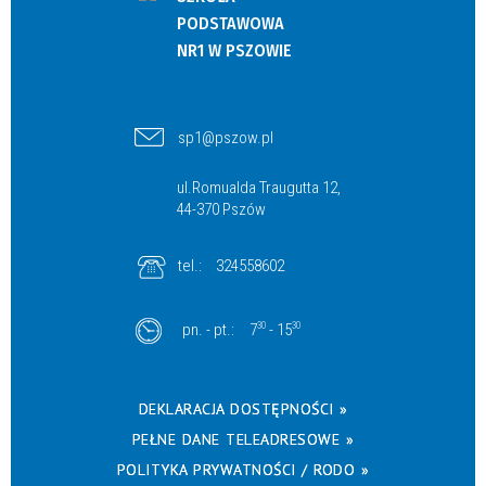
PODSTAWOWA
NR1 W PSZOWIE
sp1@pszow.pl
ul.Romualda Traugutta 12,
44-370 Pszów
tel.:
324558602
pn. - pt.:
7
30
- 15
30
DEKLARACJA DOSTĘPNOŚCI »
PEŁNE DANE TELEADRESOWE »
POLITYKA PRYWATNOŚCI / RODO »