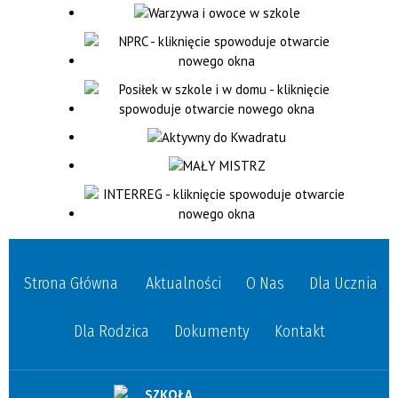
Strona Główna
Aktualności
O Nas
Dla Ucznia
Dla Rodzica
Dokumenty
Kontakt
SZKOŁA