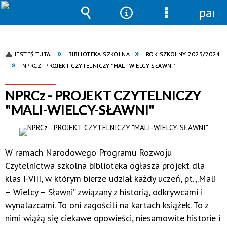
pane
Wyszukiwarka
Narzędzia
Menu
szczegółowe
JESTEŚ TUTAJ
BIBLIOTEKA SZKOLNA
ROK SZKOLNY 2023/2024
NPRCZ - PROJEKT CZYTELNICZY "MALI-WIELCY-SŁAWNI"
NPRCz - PROJEKT CZYTELNICZY
"MALI-WIELCY-SŁAWNI"
W ramach Narodowego Programu Rozwoju
Czytelnictwa szkolna biblioteka ogłasza projekt dla
klas I-VIII, w którym bierze udział każdy uczeń, pt. „Mali
– Wielcy – Sławni” związany z historią, odkrywcami i
wynalazcami. To oni zagościli na kartach książek. To z
nimi wiążą się ciekawe opowieści, niesamowite historie i