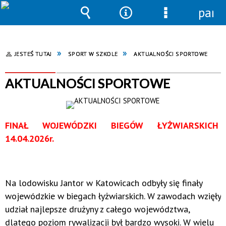
pane
Wyszukiwarka
Narzędzia
Menu
szczegółowe
JESTEŚ TUTAJ
SPORT W SZKOLE
AKTUALNOŚCI SPORTOWE
AKTUALNOŚCI SPORTOWE
FINAŁ WOJEWÓDZKI BIEGÓW ŁYŻWIARSKICH
14.04.2026r.
Na lodowisku Jantor w Katowicach odbyły się finały
wojewódzkie w biegach łyżwiarskich. W zawodach wzięły
udział najlepsze drużyny z całego województwa,
dlatego poziom rywalizacji był bardzo wysoki. W wielu