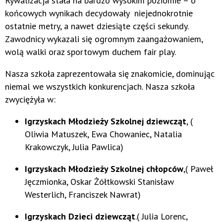
Rywalizacja stała na bardzo wysokim poziomie – o
końcowych wynikach decydowały niejednokrotnie
ostatnie metry, a nawet dziesiąte części sekundy.
Zawodnicy wykazali się ogromnym zaangażowaniem,
wolą walki oraz sportowym duchem fair play.
Nasza szkoła zaprezentowała się znakomicie, dominując
niemal we wszystkich konkurencjach. Nasza szkoła
zwyciężyła w:
Igrzyskach Młodzieży Szkolnej dziewcząt
, (
Oliwia Matuszek, Ewa Chowaniec, Natalia
Krakowczyk, Julia Pawlica)
Igrzyskach Młodzieży Szkolnej chłopców
,( Paweł
Jęczmionka, Oskar Żółtkowski Stanisław
Westerlich, Franciszek Nawrat)
Igrzyskach Dzieci dziewcząt
.( Julia Lorenc,