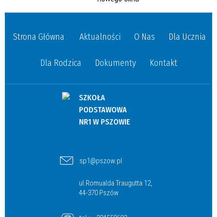
Strona Główna
Aktualności
O Nas
Dla Ucznia
Dla Rodzica
Dokumenty
Kontakt
SZKOŁA
PODSTAWOWA
NR1 W PSZOWIE
sp1@pszow.pl
ul.Romualda Traugutta 12,
44-370 Pszów