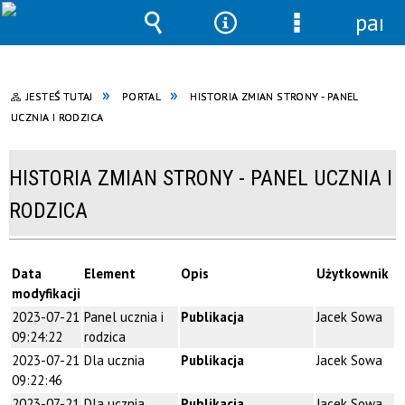
pane
Wyszukiwarka
Narzędzia
Menu
szczegółowe
JESTEŚ TUTAJ
PORTAL
HISTORIA ZMIAN STRONY - PANEL
UCZNIA I RODZICA
HISTORIA ZMIAN STRONY - PANEL UCZNIA I
RODZICA
Data
Element
Opis
Użytkownik
modyfikacji
2023-07-21
Panel ucznia i
Publikacja
Jacek Sowa
09:24:22
rodzica
2023-07-21
Dla ucznia
Publikacja
Jacek Sowa
09:22:46
2023-07-21
Dla ucznia
Publikacja
Jacek Sowa