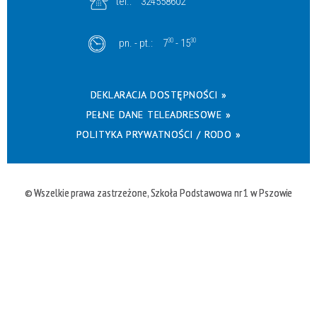
tel.:
324558602
pn. - pt.:
7
30
- 15
30
DEKLARACJA DOSTĘPNOŚCI »
PEŁNE DANE TELEADRESOWE »
POLITYKA PRYWATNOŚCI / RODO »
© Wszelkie prawa zastrzeżone, Szkoła Podstawowa nr 1 w Pszowie