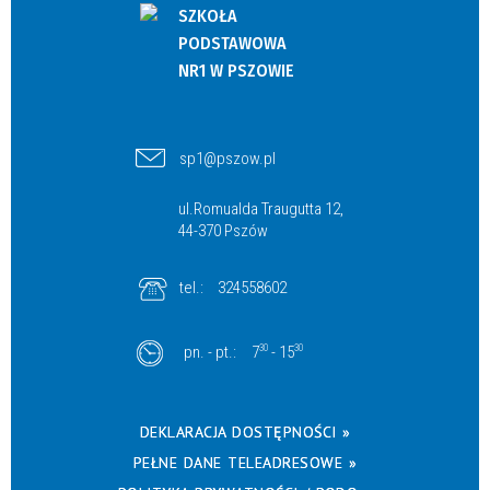
SZKOŁA
PODSTAWOWA
NR1 W PSZOWIE
sp1@pszow.pl
ul.Romualda Traugutta 12,
44-370 Pszów
tel.:
324558602
pn. - pt.:
7
30
- 15
30
DEKLARACJA DOSTĘPNOŚCI »
PEŁNE DANE TELEADRESOWE »