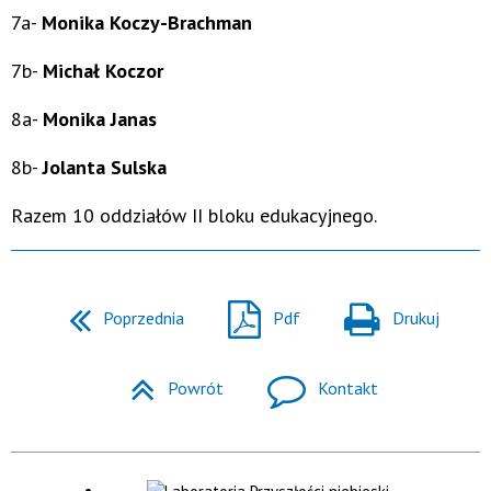
7a-
Monika Koczy-
Brachman
7b-
Michał Koczor
8a-
Monika Janas
8b-
Jolanta Sulska
Razem 10 oddziałów II bloku edukacyjnego.
Poprzednia
Pdf
Drukuj
Powrót
Kontakt