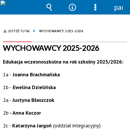
pane
Wyszukiwarka
Narzędzia
Menu
szczegółowe
JESTEŚ TUTAJ
WYCHOWAWCY 2025-2026
WYCHOWAWCY 2025-2026
Edukacja wczesnoszkolna na rok szkolny 2025/2026:
1a -
Joanna Brachmańska
1b -
Ewelina Dzielińska
2a -
Justyna Błaszczok
2b
-
Anna Koczor
2c -
Katarzyna Jargoń
(oddział integracyjny)