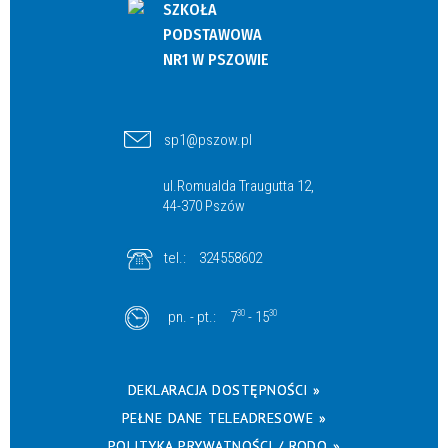
SZKOŁA
PODSTAWOWA
NR1 W PSZOWIE
sp1@pszow.pl
ul.Romualda Traugutta 12,
44-370 Pszów
tel.:
324558602
pn. - pt.:
7
30
- 15
30
DEKLARACJA DOSTĘPNOŚCI »
PEŁNE DANE TELEADRESOWE »
POLITYKA PRYWATNOŚCI / RODO »